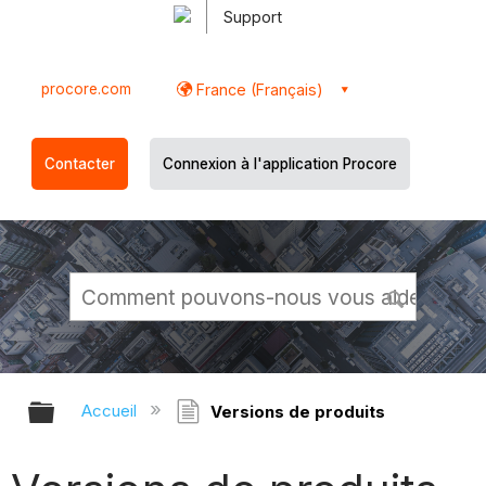
Support
procore.com
France (Français)
Contacter
Connexion à l'application Procore
Développer/réduire la hiérarchie g
Accueil
Versions de produits