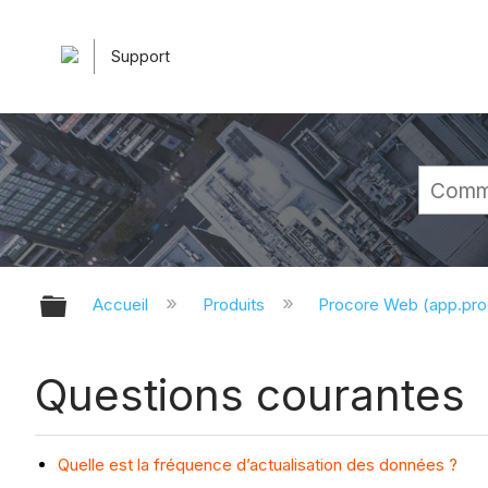
Support
Développer/réduire la hiérarchie 
Accueil
Produits
Procore Web (app.pr
Questions courantes
Quelle est la fréquence d’actualisation des données ?