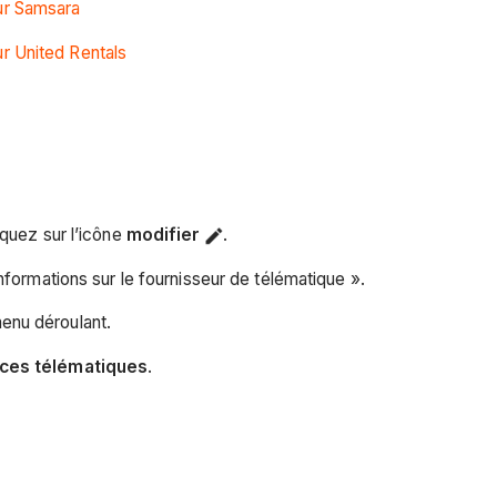
ur Samsara
r United Rentals
iquez sur l’icône
modifier
.
nformations sur le fournisseur de télématique ».
enu déroulant.
vices télématiques
.