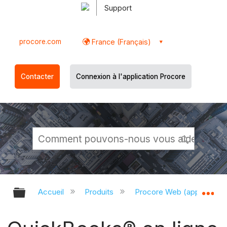
Support
procore.com
France (Français)
Contacter
Connexion à l'application Procore
Développer/réduire la hiérarchie g
Dé
Accueil
Produits
Procore Web (app.proco