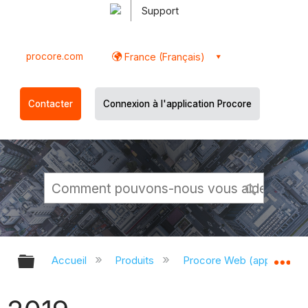
Support
procore.com
France (Français)
Contacter
Connexion à l'application Procore
Développer/réduire la hiérarchie g
Dé
Accueil
Produits
Procore Web (app.proco