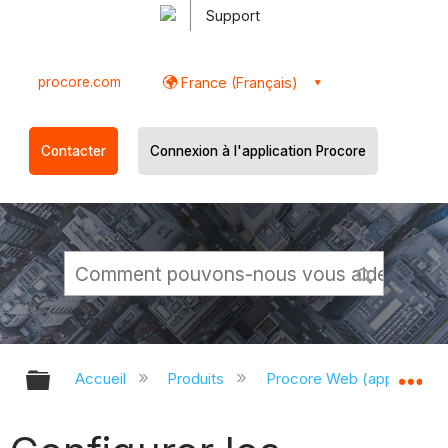
Support
procore.com
France (Français)
Contacter
Connexion à l'application Procore
Développer/réduire la hiérarchie g
Dé
Accueil
Produits
Procore Web (app.proco