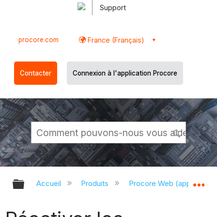
Support
procore.com
France (Français)
Contacter
Connexion à l'application Procore
Développer/réduire la hiérarchie g
Dé
Accueil
Produits
Procore Web (app.proco