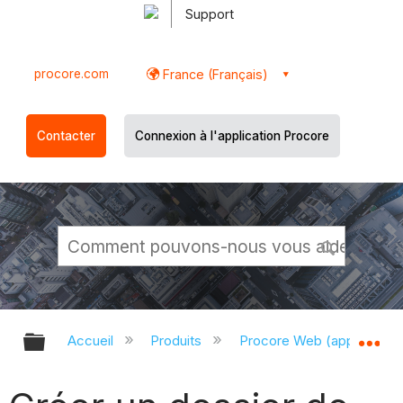
Support
procore.com
France (Français)
Contacter
Connexion à l'application Procore
Développer/réduire la hiérarchie g
Dé
Accueil
Produits
Procore Web (app.proco