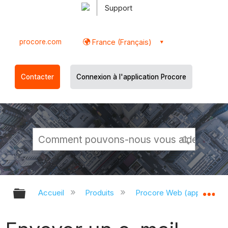
Support
procore.com
France (Français)
Contacter
Connexion à l'application Procore
Développer/réduire la hiérarchie g
Dé
Accueil
Produits
Procore Web (app.proco