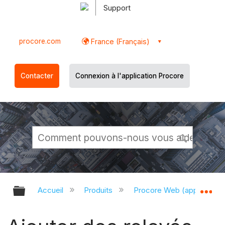
Support
procore.com
France (Français)
Contacter
Connexion à l'application Procore
Développer/réduire la hiérarchie g
Dé
Accueil
Produits
Procore Web (app.proco