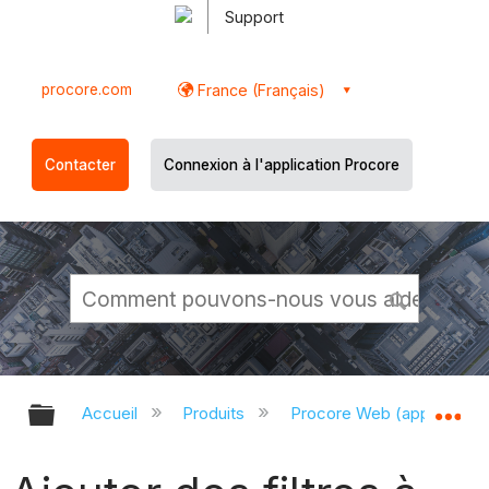
Support
procore.com
France (Français)
Contacter
Connexion à l'application Procore
Développer/réduire la hiérarchie g
Dé
Accueil
Produits
Procore Web (app.proco