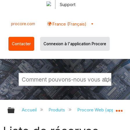
Support
procore.com
France (Français)
Contacter
Connexion à l'application Procore
Développer/réduire la hiérarchie g
Dé
Accueil
Produits
Procore Web (app.proco