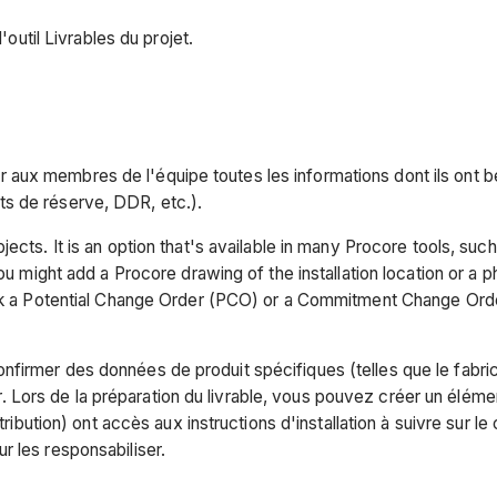
'outil Livrables du projet.
urnir aux membres de l'équipe toutes les informations dont ils on
s de réserve, DDR, etc.).
jects. It is an option that's available in many Procore tools, s
ou might add a Procore drawing of the installation location or a ph
link a Potential Change Order (PCO) or a Commitment Change Orde
firmer des données de produit spécifiques (telles que le fabric
ier. Lors de la préparation du livrable, vous pouvez créer un élémen
ribution) ont accès aux instructions d'installation à suivre sur le 
r les responsabiliser.