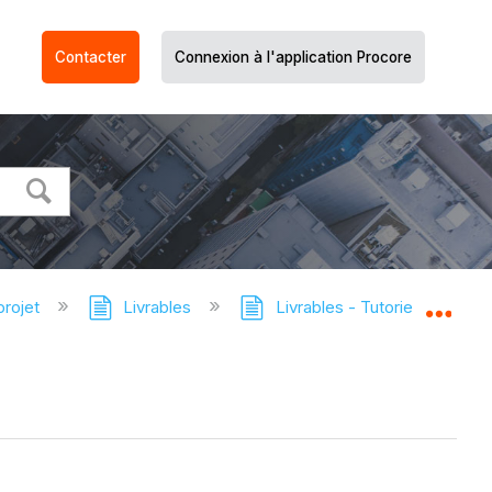
Contacter
Connexion à l'application Procore
projet
Livrables
Livrables - Tutoriels
Aj
Dév