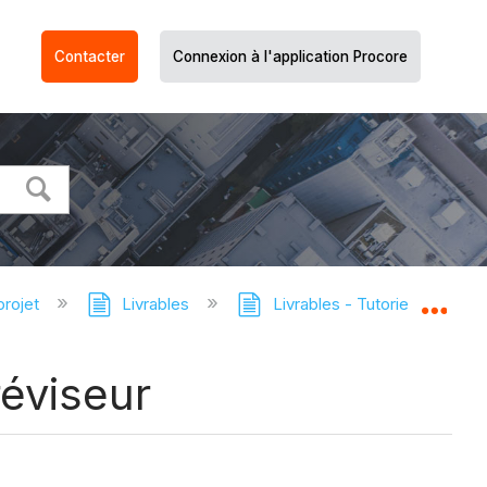
Contacter
Connexion à l'application Procore
projet
Livrables
Livrables - Tutoriels
Ré
Dév
réviseur