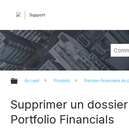
Support
Développer/réduire la hiérarchie 
Accueil
Produits
Gestion financière du p
Supprimer un dossier
Portfolio Financials