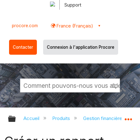
Support
procore.com
France (Français)
Contacter
Connexion à l'application Procore
Développer/réduire la hiérarchie g
Dé
Accueil
Produits
Gestion financière du porte