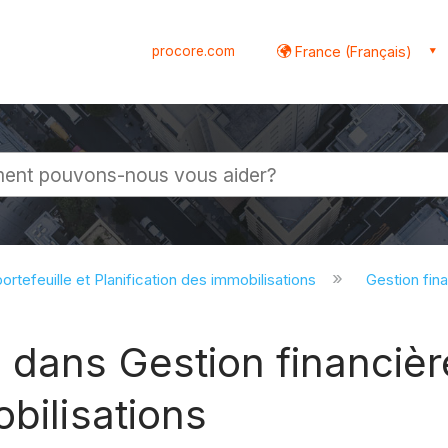
procore.com
France (Français)
globale
ortefeuille et Planification des immobilisations
Gestion fina
dans Gestion financière
obilisations