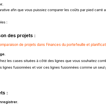
er
.
ative afin que vous puissiez comparer les coûts par pied carré au
les :
on des projets :
omparaison de projets dans Finances du portefeuille et planifica
ge
.
ochez les cases situées à côté des lignes que vous souhaitez comb
 lignes fusionnées et voir ces lignes fusionnées comme un seul p
ts :
nregistrer
.