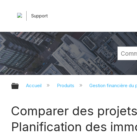
Support
Développer/réduire la hiérarchie 
Accueil
Produits
Gestion financière du p
Comparer des projets 
Planification des imm