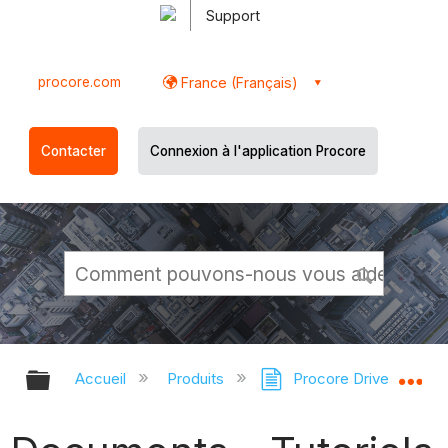
Support
procore.com
France (Français)
Contacter
Connexion à l'application Procore
Développer/réduire la hiérarchie g
Dé
Accueil
Produits
Procore Drive
Do