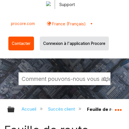
Support
procore.com
France (Français)
Contacter
Connexion à l'application Procore
Développer/réduire la hiérarchie g
Dé
Accueil
Succès client
Feuille de route d