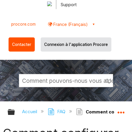
Support
procore.com
France (Français)
Contacter
Connexion à l'application Procore
Développer/réduire la hiérarchie g
Dé
Accueil
FAQ
Comment configurer l