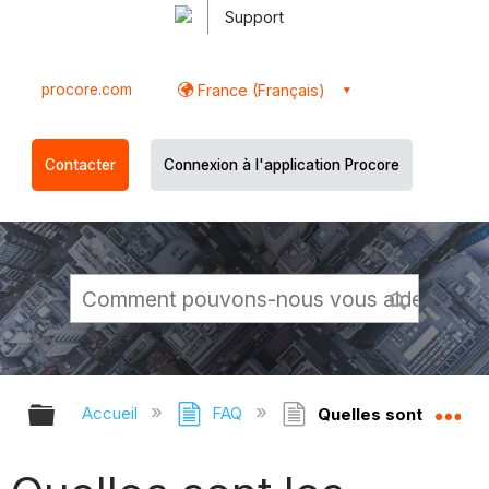
Support
procore.com
France (Français)
Contacter
Connexion à l'application Procore
Développer/réduire la hiérarchie g
Dé
Accueil
FAQ
Quelles sont les vale