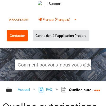
Support
procore.com
France (Français)
Contacter
Connexion à l'application Procore
Développer/réduire la hiérarchie g
Dé
Accueil
FAQ
Quelles autorisations