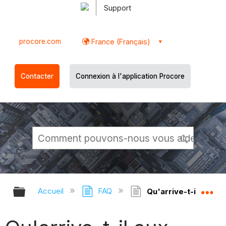
Support
procore.com
France (Français)
Contacter
Connexion à l'application Procore
Développer/réduire la hiérarchie g
Dé
Accueil
FAQ
Qu'arrive-t-il aux l