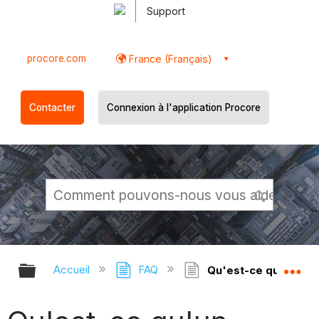
Support
procore.com
France (Français)
Contacter
Connexion à l'application Procore
Développer/réduire la hiérarchie g
Dé
Accueil
FAQ
Qu'est-ce qu'un com