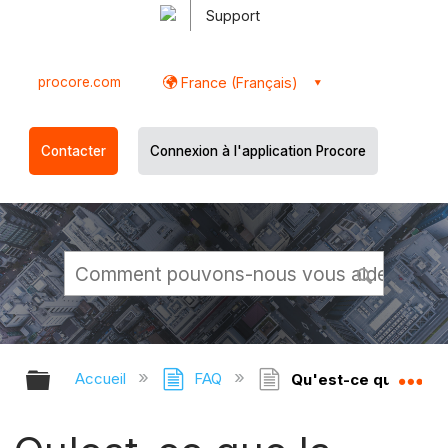
Support
procore.com
France (Français)
Contacter
Connexion à l'application Procore
Développer/réduire la hiérarchie g
Dé
Accueil
FAQ
Qu'est-ce que la ma