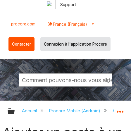
Support
procore.com
France (Français)
Contacter
Connexion à l'application Procore
Développer/réduire la hiérarchie g
Dé
Accueil
Procore Mobile (Android)
Applicati