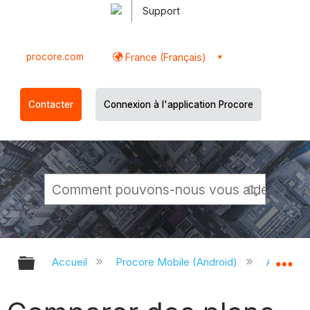
Support
procore.com
France (Français)
Contacter
Connexion à l'application Procore
Développer/réduire la hiérarchie g
Dé
Accueil
Procore Mobile (Android)
Applicati