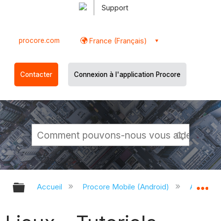
Support
procore.com
France (Français)
Contacter
Connexion à l'application Procore
Développer/réduire la hiérarchie g
Dé
Accueil
Procore Mobile (Android)
Applicati