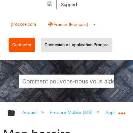
Support
procore.com
France (Français)
Contacter
Connexion à l'application Procore
Développer/réduire la hiérarchie g
Dé
Accueil
Procore Mobile (iOS)
Application P