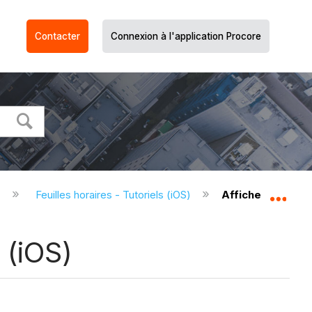
Contacter
Connexion à l'application Procore
)
Feuilles horaires - Tutoriels (iOS)
Afficher un rapp
Dév
 (iOS)