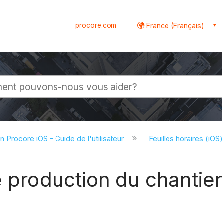
procore.com
France (Français)
globale
on Procore iOS - Guide de l'utilisateur
Feuilles horaires (iOS
e production du chantier