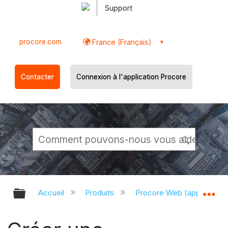
Support
procore.com
France (Français)
Contacter
Connexion à l'application Procore
Développer/réduire la hiérarchie g
Dé
Accueil
Produits
Procore Web (app.proco