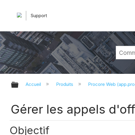
Support
Développer/réduire la hiérarchie 
Accueil
Produits
Procore Web (app.pr
Gérer les appels d'off
Objectif