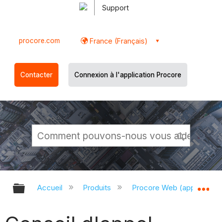
Support
procore.com
France (Français)
Contacter
Connexion à l'application Procore
Développer/réduire la hiérarchie g
Dé
Accueil
Produits
Procore Web (app.proco