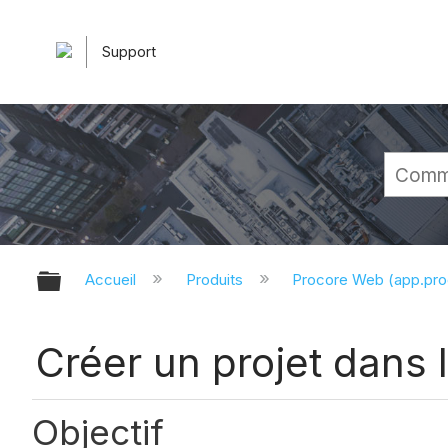
Support
Développer/réduire la hiérarchie 
Accueil
Produits
Procore Web (app.pr
Créer un projet dans 
Objectif