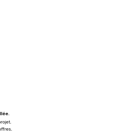
llée
.
rojet.
offres.