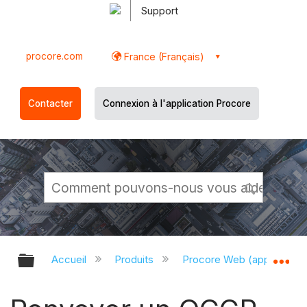
Support
procore.com
France (Français)
Contacter
Connexion à l'application Procore
Développer/réduire la hiérarchie g
Dé
Accueil
Produits
Procore Web (app.proco