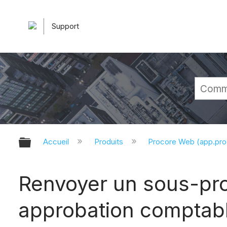
Support
Développer/réduire la hiérarchie 
Accueil
Produits
Procore Web (app.pr
Renvoyer un sous-proj
approbation comptab