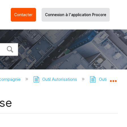
Contacter
Connexion à l'application Procore
 compagnie
Outil Autorisations
Outil Autorisat
Dév
ise