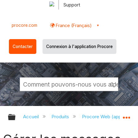
Support
procore.com
France (Français)
Contacter
Connexion à l'application Procore
Développer/réduire la hiérarchie g
Dé
Accueil
Produits
Procore Web (app.proco