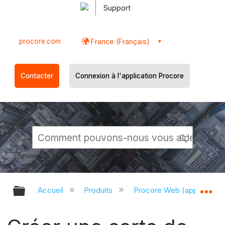
Support
procore.com
France (Français)
Contacter
Connexion à l'application Procore
Développer/réduire la hiérarchie g
Dé
Accueil
Produits
Procore Web (app.proco