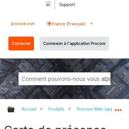
Support
procore.com
France (Français)
Contacter
Connexion à l'application Procore
Développer/réduire la hiérarchie g
Dé
Accueil
Produits
Procore Web (app.proco