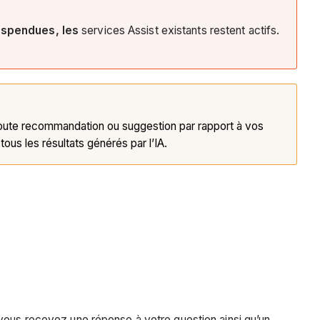
suspendues, les
services Assist existants restent actifs.
oute recommandation ou suggestion par rapport à vos
s les résultats générés par l’IA.
 vous recevez une réponse à votre question ainsi qu’un