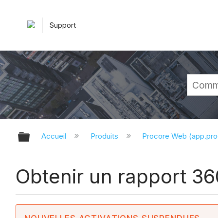
Support
Développer/réduire la hiérarchie 
Accueil
Produits
Procore Web (app.pr
Obtenir un rapport 36