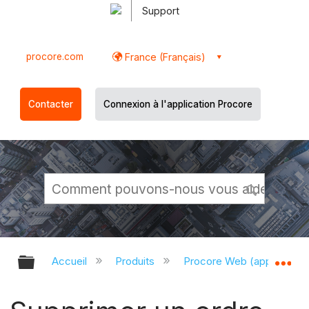
Support
procore.com
France (Français)
Contacter
Connexion à l'application Procore
Développer/réduire la hiérarchie g
Dé
Accueil
Produits
Procore Web (app.proco