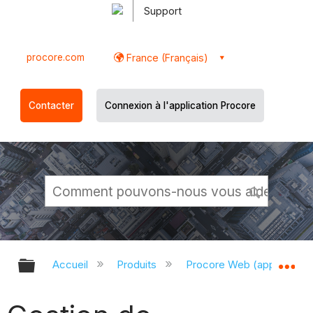
Support
procore.com
France (Français)
Contacter
Connexion à l'application Procore
Développer/réduire la hiérarchie g
Dé
Accueil
Produits
Procore Web (app.proco