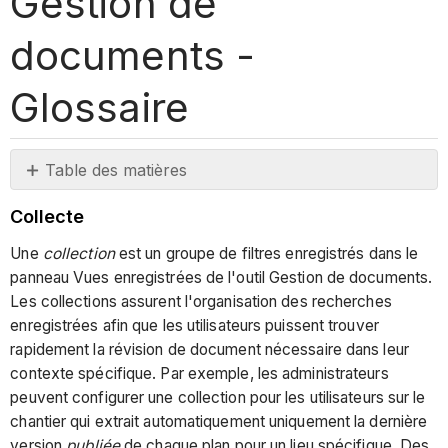
Gestion de
documents -
Glossaire
Table des matières
Collecte
Collecte
Règle
conditionnelle
Une
collection
est un groupe de filtres enregistrés dans le
panneau Vues enregistrées de l'outil Gestion de documents.
Règle
Les collections assurent l'organisation des recherches
par
enregistrées afin que les utilisateurs puissent trouver
défaut
rapidement la révision de document nécessaire dans leur
Conteneur
contexte spécifique. Par exemple, les administrateurs
de
peuvent configurer une collection pour les utilisateurs sur le
documents
chantier qui extrait automatiquement uniquement la dernière
Métadonnées
version
publiée
de chaque plan pour un lieu spécifique. Des