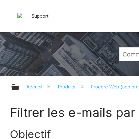
Support
Développer/réduire la hiérarchie 
Accueil
Produits
Procore Web (app.pr
Filtrer les e-mails par
Objectif