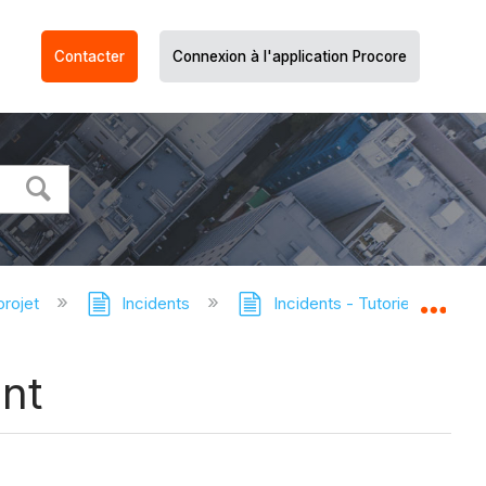
Contacter
Connexion à l'application Procore
projet
Incidents
Incidents - Tutoriels
A
Dév
nt