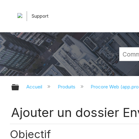
Support
Développer/réduire la hiérarchie 
Accueil
Produits
Procore Web (app.pr
Ajouter un dossier En
Objectif