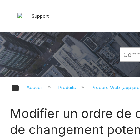
Support
Développer/réduire la hiérarchie 
Accueil
Produits
Procore Web (app.pr
Modifier un ordre de
de changement potenti