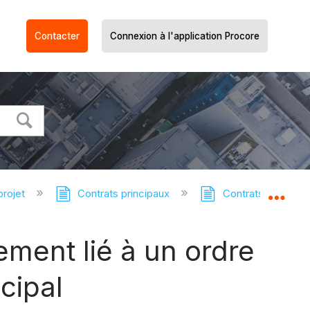
Contacter
Connexion à l'application Procore
projet
Contrats principaux
Contrats principau
Dév
ment lié à un ordre
cipal