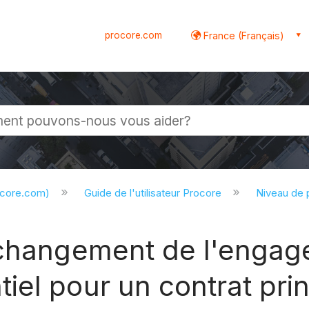
procore.com
France (Français)
globale
ocore.com)
Guide de l'utilisateur Procore
Niveau de 
 changement de l'engage
el pour un contrat prin