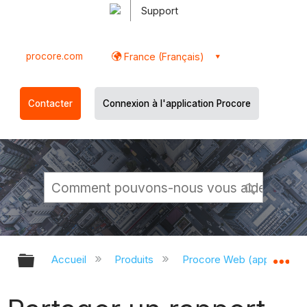
Support
procore.com
France (Français)
Contacter
Connexion à l'application Procore
Développer/réduire la hiérarchie g
Dé
Accueil
Produits
Procore Web (app.proco