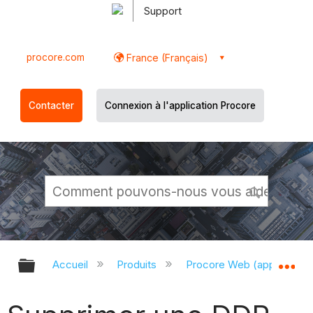
Support
procore.com
France (Français)
Contacter
Connexion à l'application Procore
Développer/réduire la hiérarchie g
Dé
Accueil
Produits
Procore Web (app.proco