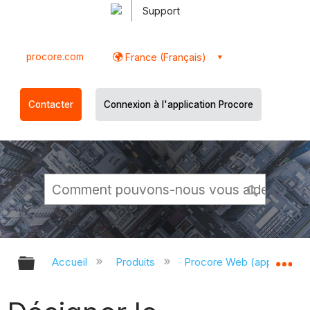
Support
procore.com
France (Français)
Contacter
Connexion à l'application Procore
Développer/réduire la hiérarchie g
Dé
Accueil
Produits
Procore Web (app.proco