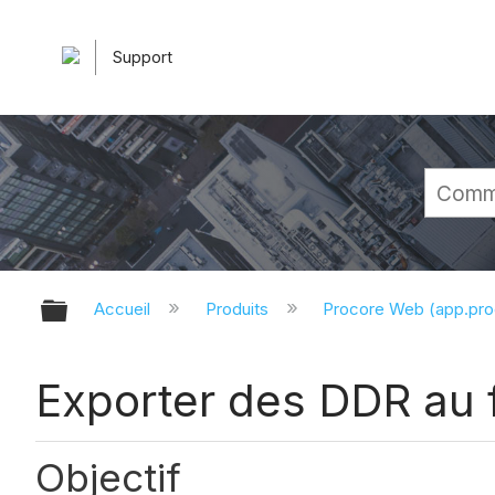
Support
Développer/réduire la hiérarchie 
Accueil
Produits
Procore Web (app.pr
Exporter des DDR au
Objectif